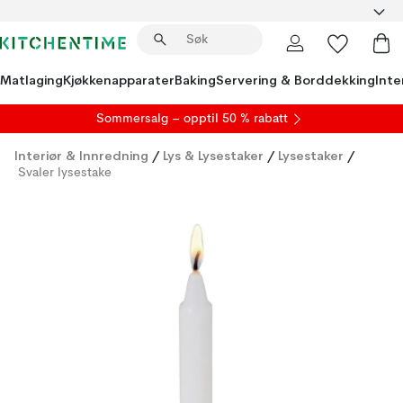
Matlaging
Kjøkkenapparater
Baking
Servering & Borddekking
Inte
S
ommersalg
– opptil 50 % rabatt
Interiør & Innredning
/
Lys & Lysestaker
/
Lysestaker
/
Svaler lysestake