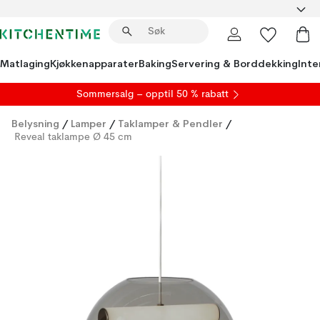
Matlaging
Kjøkkenapparater
Baking
Servering & Borddekking
Inte
S
ommersalg
– opptil 50 % rabatt
Belysning
/
Lamper
/
Taklamper & Pendler
/
Reveal taklampe Ø 45 cm