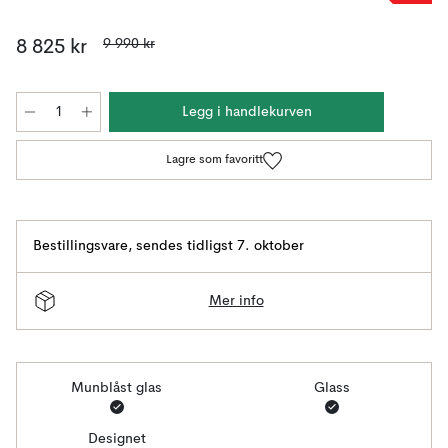
9 990 kr
8 825 kr
Legg i handlekurven
Lagre som favoritt
Bestillingsvare
,
sendes tidligst 7. oktober
Mer info
Munblåst glas
Glass
Designet