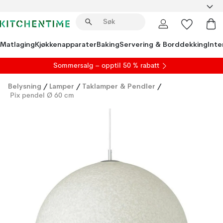
Matlaging
Kjøkkenapparater
Baking
Servering & Borddekking
Inte
S
ommersalg
– opptil 50 % rabatt
Belysning
/
Lamper
/
Taklamper & Pendler
/
Pix pendel Ø 60 cm