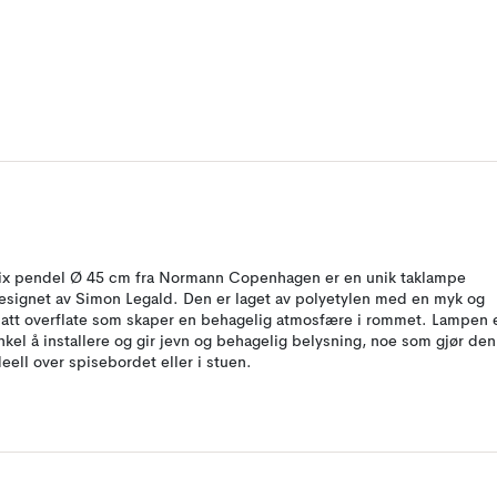
ix pendel Ø 45 cm fra Normann Copenhagen er en unik taklampe
esignet av Simon Legald. Den er laget av polyetylen med en myk og
att overflate som skaper en behagelig atmosfære i rommet. Lampen 
nkel å installere og gir jevn og behagelig belysning, noe som gjør den
deell over spisebordet eller i stuen.