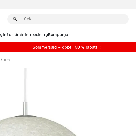
ng
Interiør & Innredning
Kampanjer
S
ommersalg
– opptil 50 % rabatt
45 cm