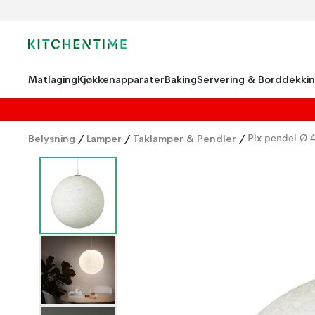
Matlaging
Kjøkkenapparater
Baking
Servering & Borddekki
Belysning
/
Lamper
/
Taklamper & Pendler
/
Pix pendel Ø 