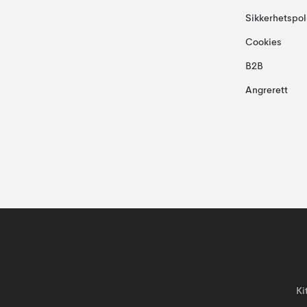
Sikkerhetspol
Cookies
B2B
Angrerett
Ki