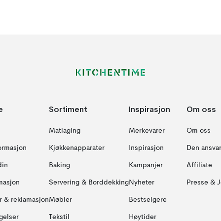
e
Sortiment
Inspirasjon
Om oss
Matlaging
Merkevarer
Om oss
formasjon
Kjøkkenapparater
Inspirasjon
Den ansvar
din
Baking
Kampanjer
Affiliate
masjon
Servering & Borddekking
Nyheter
Presse & J
ur & reklamasjon
Møbler
Bestselgere
gelser
Tekstil
Høytider