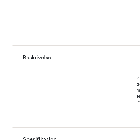
Beskrivelse
P
d
m
e
i
Spesifikasjon