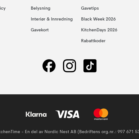
icy
Belysning
Gavetips
Interiør & Innredning
Black Week 2026
Gavekort
KitchenDays 2026
Rabattkoder
tchenTime - En del av Nordic Nest AB (Bedriftens org.nr.: 997 671 5