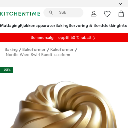
Matlaging
Kjøkkenapparater
Baking
Servering & Borddekking
Inte
S
ommersalg
– opptil 50 % rabatt
Baking
/
Bakeformer
/
Kakeformer
/
Nordic Ware Swirl Bundt kakeform
-25%