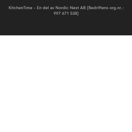
KitchenTime - En del av Nordic Nest AB (Bedriftens org.nr.:
997 671 538)