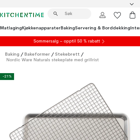
Matlaging
Kjøkkenapparater
Baking
Servering & Borddekking
Inte
S
ommersalg
– opptil 50 % rabatt
Baking
/
Bakeformer
/
Stekebrett
/
Nordic Ware Naturals stekeplate med grillrist
-21%