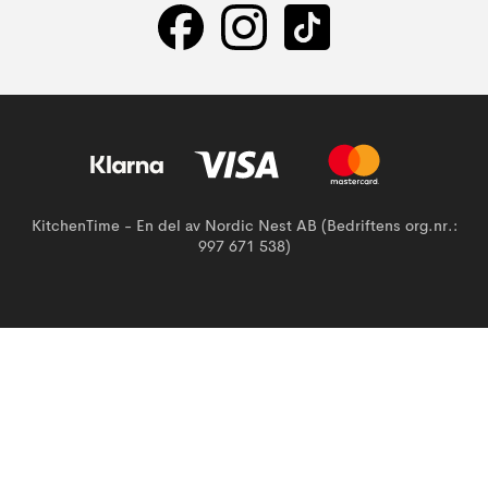
KitchenTime - En del av Nordic Nest AB (Bedriftens org.nr.:
997 671 538)