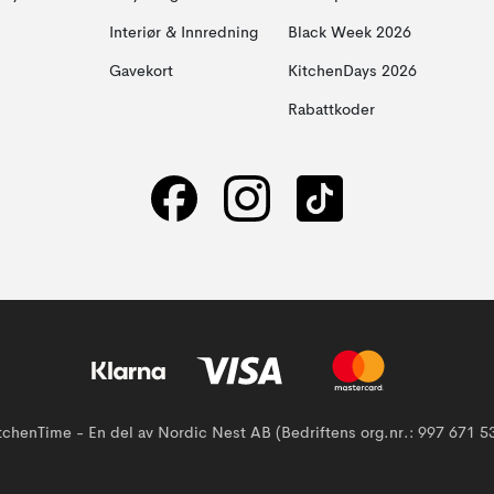
Interiør & Innredning
Black Week 2026
Gavekort
KitchenDays 2026
Rabattkoder
tchenTime - En del av Nordic Nest AB (Bedriftens org.nr.: 997 671 5