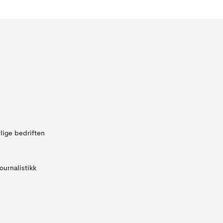
lige bedriften
ournalistikk