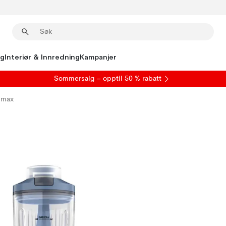
ng
Interiør & Innredning
Kampanjer
S
ommersalg
– opptil 50 % rabatt
t max