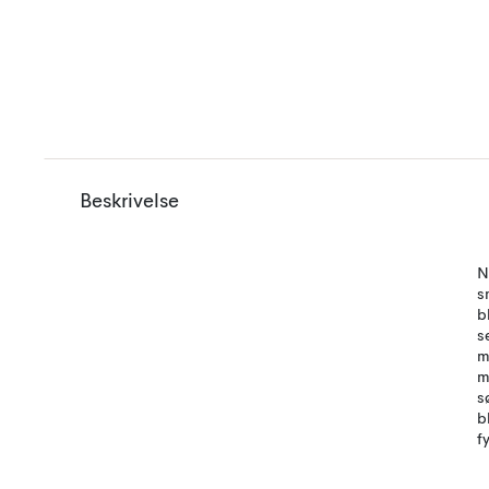
Beskrivelse
N
s
b
s
m
m
s
b
f