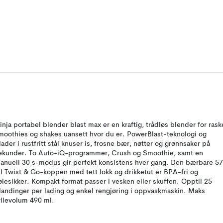
inja portabel blender blast max er en kraftig, trådløs blender for rask
moothies og shakes uansett hvor du er. PowerBlast-teknologi og
lader i rustfritt stål knuser is, frosne bær, nøtter og grønnsaker på
ekunder. To Auto-iQ-programmer, Crush og Smoothie, samt en
anuell 30 s-modus gir perfekt konsistens hver gang. Den bærbare 5
l Twist & Go-koppen med tett lokk og drikketut er BPA-fri og
ølesikker. Kompakt format passer i vesken eller skuffen. Opptil 25
landinger per lading og enkel rengjøring i oppvaskmaskin. Maks
yllevolum 490 ml.