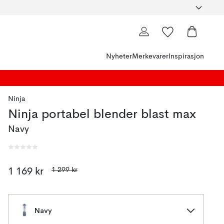
Nyheter
Merkevarer
Inspirasjon
Ninja
Ninja portabel blender blast max
Navy
1 299 kr
1 169 kr
Navy