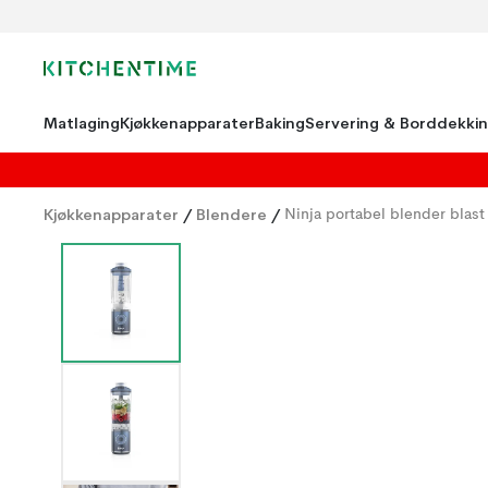
Matlaging
Kjøkkenapparater
Baking
Servering & Borddekki
Kjøkkenapparater
/
Blendere
/
Ninja portabel blender blas