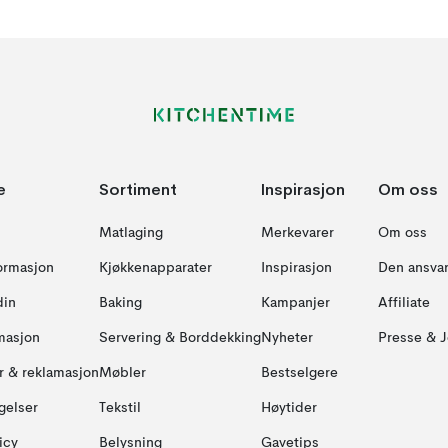
e
Sortiment
Inspirasjon
Om oss
Matlaging
Merkevarer
Om oss
formasjon
Kjøkkenapparater
Inspirasjon
Den ansvar
din
Baking
Kampanjer
Affiliate
masjon
Servering & Borddekking
Nyheter
Presse & J
ur & reklamasjon
Møbler
Bestselgere
gelser
Tekstil
Høytider
icy
Belysning
Gavetips