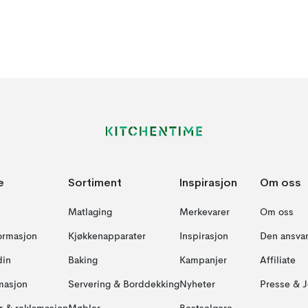
e
Sortiment
Inspirasjon
Om oss
Matlaging
Merkevarer
Om oss
formasjon
Kjøkkenapparater
Inspirasjon
Den ansvar
din
Baking
Kampanjer
Affiliate
masjon
Servering & Borddekking
Nyheter
Presse & J