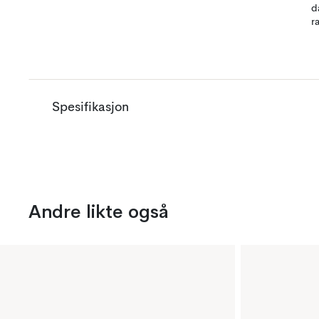
d
r
Spesifikasjon
Andre likte også