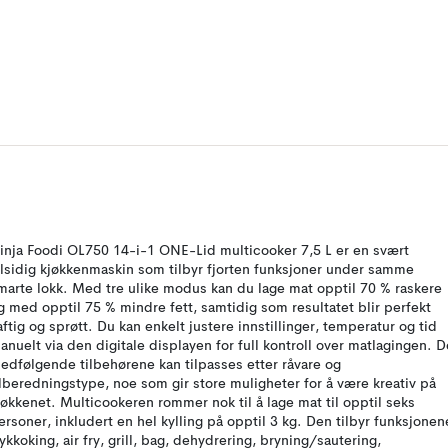
inja Foodi OL750 14-i-1 ONE-Lid multicooker 7,5 L er en svært
llsidig kjøkkenmaskin som tilbyr fjorten funksjoner under samme
marte lokk. Med tre ulike modus kan du lage mat opptil 70 % raskere
g med opptil 75 % mindre fett, samtidig som resultatet blir perfekt
aftig og sprøtt. Du kan enkelt justere innstillinger, temperatur og tid
anuelt via den digitale displayen for full kontroll over matlagingen. D
edfølgende tilbehørene kan tilpasses etter råvare og
ilberedningstype, noe som gir store muligheter for å være kreativ på
jøkkenet. Multicookeren rommer nok til å lage mat til opptil seks
ersoner, inkludert en hel kylling på opptil 3 kg. Den tilbyr funksjonen
rykkoking, air fry, grill, bag, dehydrering, bryning/sautering,