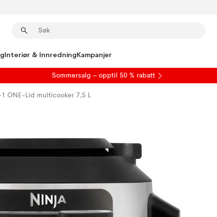
ng
Interiør & Innredning
Kampanjer
S
ommersalg
– opptil 50 % rabatt
-1 ONE-Lid multicooker 7,5 L