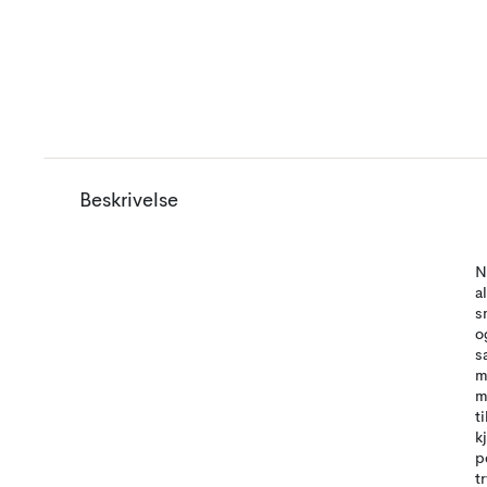
Beskrivelse
N
a
s
o
s
m
m
t
k
p
t