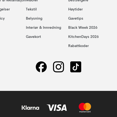
ur & reklamasjon
Møbler
Bestselgere
gelser
Tekstil
Høytider
icy
Belysning
Gavetips
Interiør & Innredning
Black Week 2026
Gavekort
KitchenDays 2026
Rabattkoder