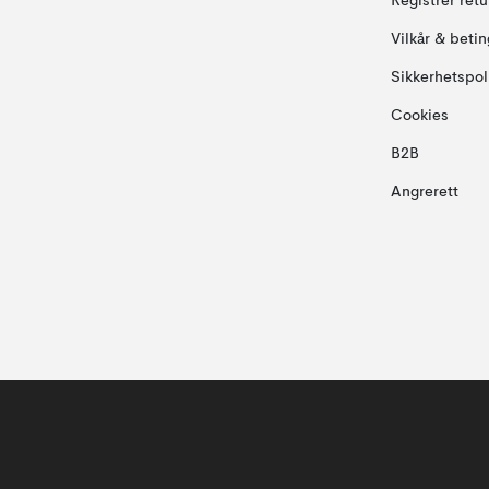
Registrer ret
Vilkår & betin
Sikkerhetspol
Cookies
B2B
Angrerett