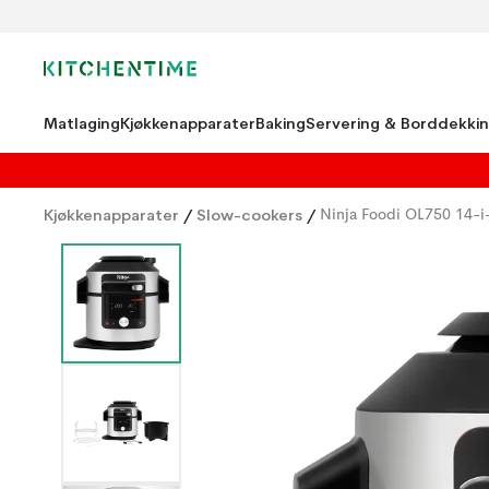
Matlaging
Kjøkkenapparater
Baking
Servering & Borddekki
Kjøkkenapparater
/
Slow-cookers
/
Ninja Foodi OL750 14-i