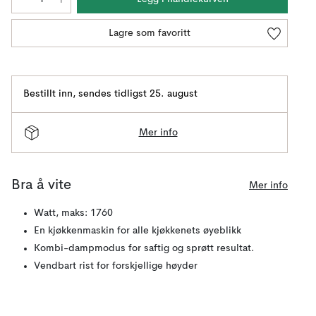
Lagre som favoritt
Bestillt inn
,
sendes tidligst 25. august
Mer info
Bra å vite
Mer info
Watt, maks: 1760
En kjøkkenmaskin for alle kjøkkenets øyeblikk
Kombi-dampmodus for saftig og sprøtt resultat.
Vendbart rist for forskjellige høyder