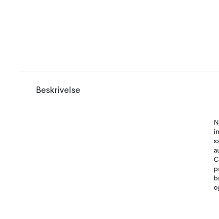
Beskrivelse
N
i
s
a
C
p
b
o