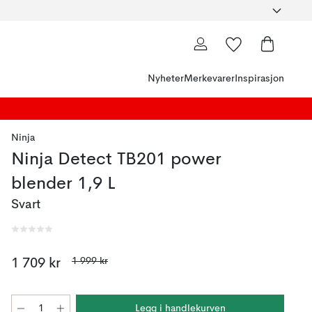
Nyheter
Merkevarer
Inspirasjon
Ninja
Ninja Detect TB201 power
blender 1,9 L
Svart
1 999 kr
1 709 kr
Legg i handlekurven