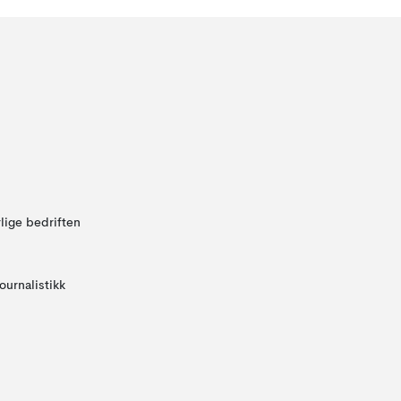
lige bedriften
ournalistikk