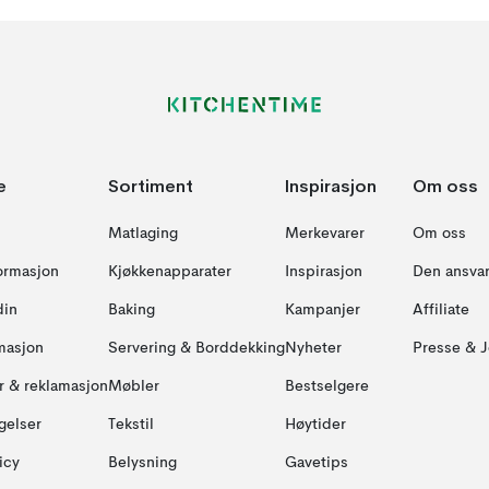
e
Sortiment
Inspirasjon
Om oss
Matlaging
Merkevarer
Om oss
formasjon
Kjøkkenapparater
Inspirasjon
Den ansvar
din
Baking
Kampanjer
Affiliate
masjon
Servering & Borddekking
Nyheter
Presse & J
ur & reklamasjon
Møbler
Bestselgere
gelser
Tekstil
Høytider
icy
Belysning
Gavetips