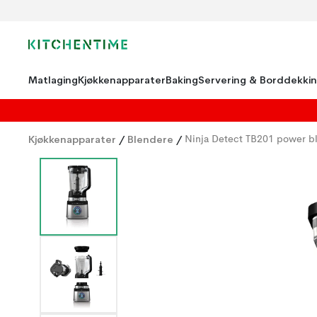
Matlaging
Kjøkkenapparater
Baking
Servering & Borddekki
Kjøkkenapparater
/
Blendere
/
Ninja Detect TB201 power bl