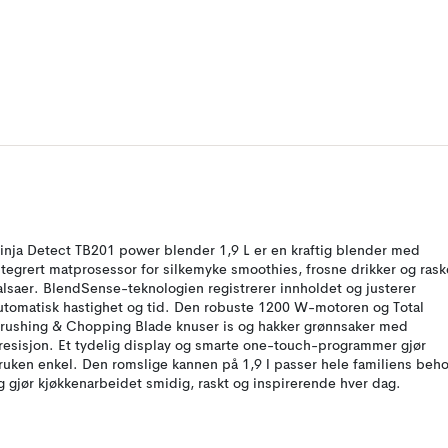
inja Detect TB201 power blender 1,9 L er en kraftig blender med
ntegrert matprosessor for silkemyke smoothies, frosne drikker og rask
alsaer. BlendSense-teknologien registrerer innholdet og justerer
utomatisk hastighet og tid. Den robuste 1200 W-motoren og Total
rushing & Chopping Blade knuser is og hakker grønnsaker med
resisjon. Et tydelig display og smarte one-touch-programmer gjør
ruken enkel. Den romslige kannen på 1,9 l passer hele familiens beh
g gjør kjøkkenarbeidet smidig, raskt og inspirerende hver dag.