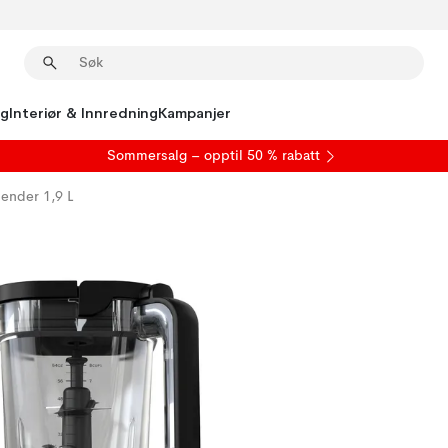
ng
Interiør & Innredning
Kampanjer
S
ommersalg
– opptil 50 % rabatt
ender 1,9 L