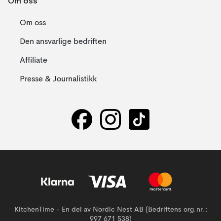
Om oss
Om oss
Den ansvarlige bedriften
Affiliate
Presse & Journalistikk
KitchenTime - En del av Nordic Nest AB (Bedriftens org.nr.:
997 671 538)