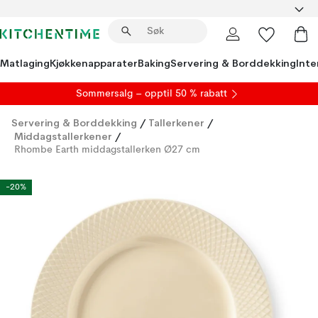
Matlaging
Kjøkkenapparater
Baking
Servering & Borddekking
Inte
S
ommersalg
– opptil 50 % rabatt
Servering & Borddekking
/
Tallerkener
/
Middagstallerkener
/
Rhombe Earth middagstallerken Ø27 cm
-20%