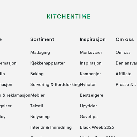
e
Sortiment
Inspirasjon
Om oss
Matlaging
Merkevarer
Om oss
formasjon
Kjøkkenapparater
Inspirasjon
Den ansvar
din
Baking
Kampanjer
Affiliate
masjon
Servering & Borddekking
Nyheter
Presse & J
ur & reklamasjon
Møbler
Bestselgere
gelser
Tekstil
Høytider
icy
Belysning
Gavetips
Interiør & Innredning
Black Week 2026