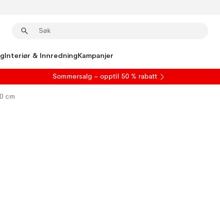
ng
Interiør & Innredning
Kampanjer
S
ommersalg
– opptil 50 % rabatt
20 cm