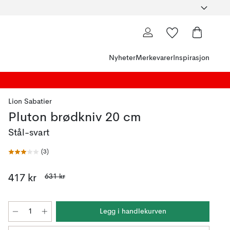
Nyheter
Merkevarer
Inspirasjon
Lion Sabatier
Pluton brødkniv 20 cm
Stål-svart
(
3
)
631 kr
417 kr
Legg i handlekurven