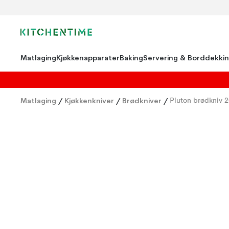
Matlaging
Kjøkkenapparater
Baking
Servering & Borddekki
Matlaging
/
Kjøkkenkniver
/
Brødkniver
/
Pluton brødkniv 