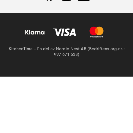
KitchenTime - En del av Nordic Nest AB (Bedriftens org.nr.:
997 671 538)