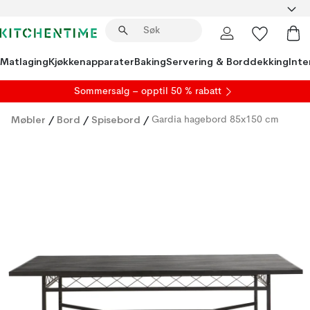
Matlaging
Kjøkkenapparater
Baking
Servering & Borddekking
Inte
S
ommersalg
– opptil 50 % rabatt
Møbler
/
Bord
/
Spisebord
/
Gardia hagebord 85x150 cm