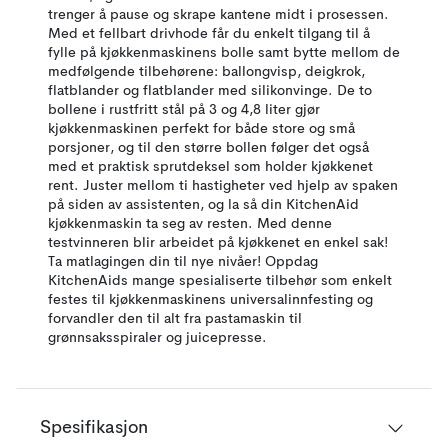
trenger å pause og skrape kantene midt i prosessen.
Med et fellbart drivhode får du enkelt tilgang til å
fylle på kjøkkenmaskinens bolle samt bytte mellom de
medfølgende tilbehørene: ballongvisp, deigkrok,
flatblander og flatblander med silikonvinge. De to
bollene i rustfritt stål på 3 og 4,8 liter gjør
kjøkkenmaskinen perfekt for både store og små
porsjoner, og til den større bollen følger det også
med et praktisk sprutdeksel som holder kjøkkenet
rent. Juster mellom ti hastigheter ved hjelp av spaken
på siden av assistenten, og la så din KitchenAid
kjøkkenmaskin ta seg av resten. Med denne
testvinneren blir arbeidet på kjøkkenet en enkel sak!
Ta matlagingen din til nye nivåer! Oppdag
KitchenAids mange spesialiserte tilbehør som enkelt
festes til kjøkkenmaskinens universalinnfesting og
forvandler den til alt fra pastamaskin til
grønnsaksspiraler og juicepresse.
Spesifikasjon