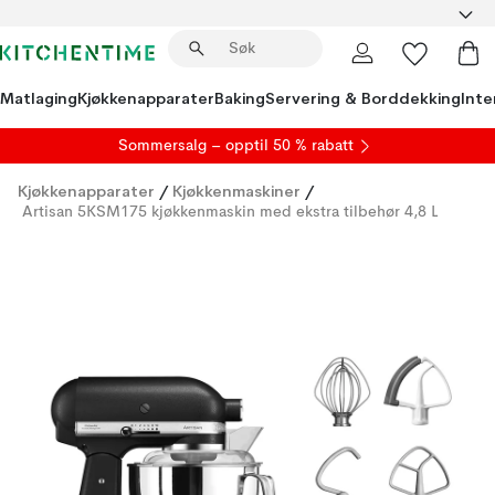
Matlaging
Kjøkkenapparater
Baking
Servering & Borddekking
Inte
S
ommersalg
– opptil 50 % rabatt
Kjøkkenapparater
/
Kjøkkenmaskiner
/
Artisan 5KSM175 kjøkkenmaskin med ekstra tilbehør 4,8 L