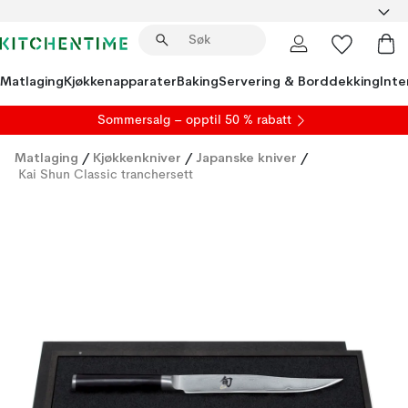
Matlaging
Kjøkkenapparater
Baking
Servering & Borddekking
Inte
S
ommersalg
– opptil 50 % rabatt
Matlaging
/
Kjøkkenkniver
/
Japanske kniver
/
Kai Shun Classic tranchersett