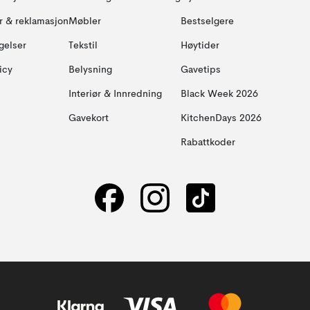
ur & reklamasjon
Møbler
Bestselgere
gelser
Tekstil
Høytider
icy
Belysning
Gavetips
Interiør & Innredning
Black Week 2026
Gavekort
KitchenDays 2026
Rabattkoder