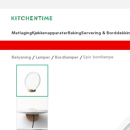
Matlaging
Kjøkkenapparater
Baking
Servering & Borddekki
Belysning
/
Lamper
/
Bordlamper
/
Epic bordlampe