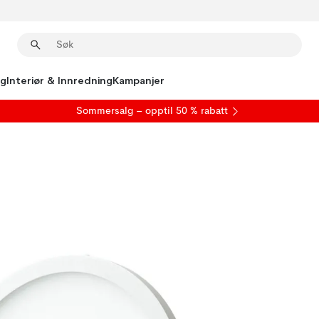
ng
Interiør & Innredning
Kampanjer
S
ommersalg
– opptil 50 % rabatt