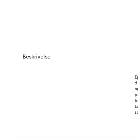
Beskrivelse
E
d
n
p
t
t
s