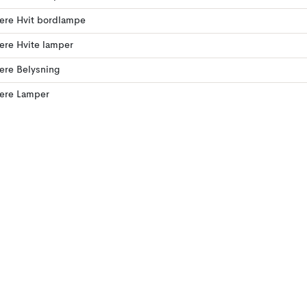
lere Hvit bordlampe
lere Hvite lamper
lere Belysning
lere Lamper