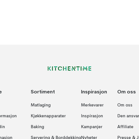
e
Sortiment
Inspirasjon
Om oss
Matlaging
Merkevarer
Om oss
formasjon
Kjøkkenapparater
Inspirasjon
Den ansvar
din
Baking
Kampanjer
Affiliate
masjon
Servering & Borddekking
Nyheter
Presse & J