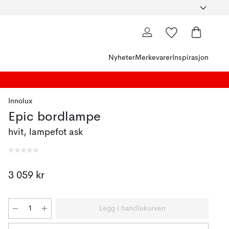
Nyheter
Merkevarer
Inspirasjon
Innolux
Epic bordlampe
hvit, lampefot ask
3 059 kr
Legg i handlekurven