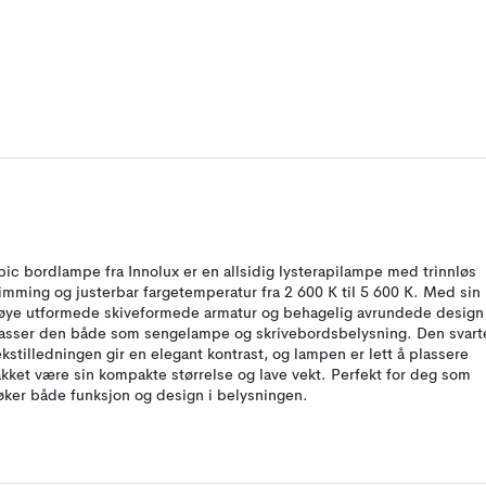
pic bordlampe fra Innolux er en allsidig lysterapilampe med trinnløs
imming og justerbar fargetemperatur fra 2 600 K til 5 600 K. Med sin
øye utformede skiveformede armatur og behagelig avrundede design
asser den både som sengelampe og skrivebordsbelysning. Den svart
ekstilledningen gir en elegant kontrast, og lampen er lett å plassere
akket være sin kompakte størrelse og lave vekt. Perfekt for deg som
øker både funksjon og design i belysningen.