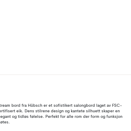
tream bord fra Hübsch er et sofistikert salongbord laget av FSC-
ertifisert eik. Dens stilrene design og kantete silhuett skaper en
legant og tidløs følelse. Perfekt for alle rom der form og funksjon
øtes.