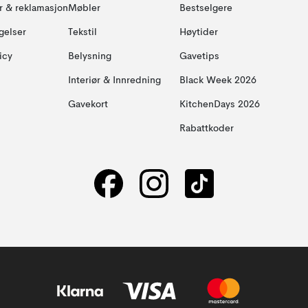
ur & reklamasjon
Møbler
Bestselgere
gelser
Tekstil
Høytider
icy
Belysning
Gavetips
Interiør & Innredning
Black Week 2026
Gavekort
KitchenDays 2026
Rabattkoder