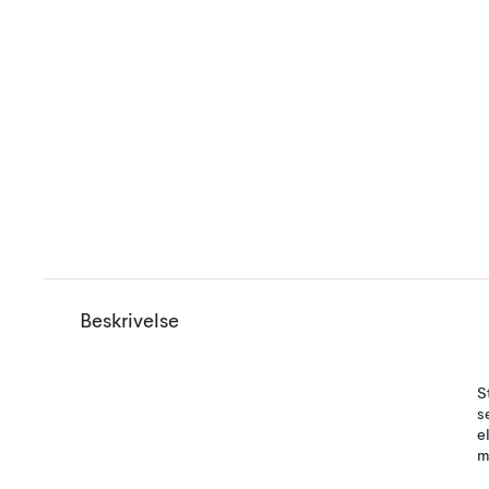
Beskrivelse
S
s
e
m