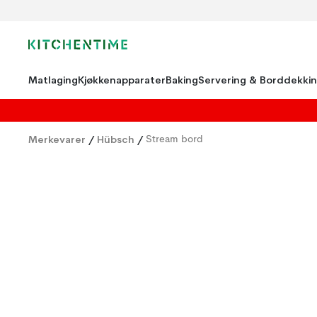
Matlaging
Kjøkkenapparater
Baking
Servering & Borddekki
Merkevarer
/
Hübsch
/
Stream bord