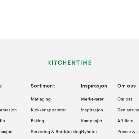
e
Sortiment
Inspirasjon
Om oss
Matlaging
Merkevarer
Om oss
formasjon
Kjøkkenapparater
Inspirasjon
Den ansvar
din
Baking
Kampanjer
Affiliate
masjon
Servering & Borddekking
Nyheter
Presse & J