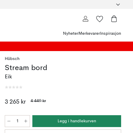
Nyheter
Merkevarer
Inspirasjon
Hübsch
Stream bord
Eik
4 449 kr
3 265 kr
Legg i handlekurven