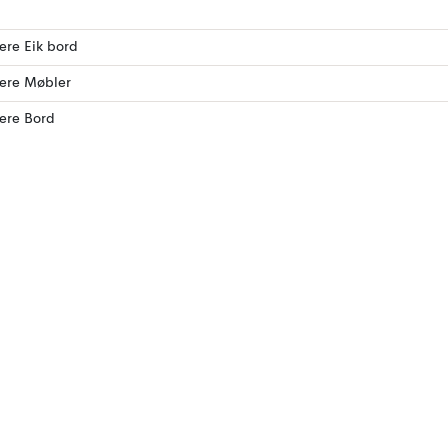
lere Eik bord
lere Møbler
lere Bord