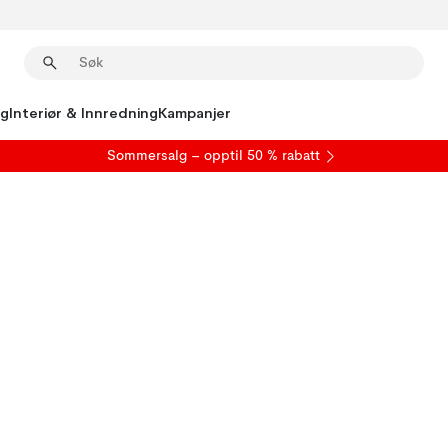
ng
Interiør & Innredning
Kampanjer
S
ommersalg
– opptil 50 % rabatt