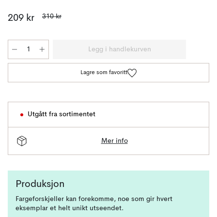
310 kr
209 kr
Legg i handlekurven
Lagre som favoritt
Utgått fra sortimentet
Mer info
Produksjon
Fargeforskjeller kan forekomme, noe som gir hvert
eksemplar et helt unikt utseendet.