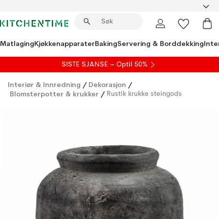
Matlaging
Kjøkkenapparater
Baking
Servering & Borddekking
Inte
SISTE SJANSE – Optil 50%
Interiør & Innredning
/
Dekorasjon
/
Blomsterpotter & krukker
/
Rustik krukke steingods