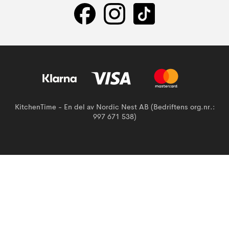
KitchenTime - En del av Nordic Nest AB (Bedriftens org.nr.:
997 671 538)