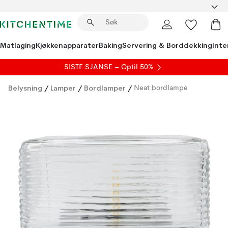
Matlaging
Kjøkkenapparater
Baking
Servering & Borddekking
Inte
SISTE SJANSE – Optil 50%
Belysning
/
Lamper
/
Bordlamper
/
Neat bordlampe