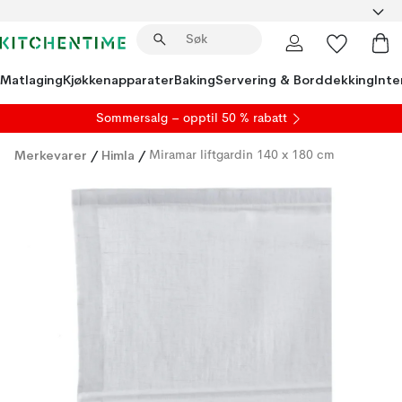
Matlaging
Kjøkkenapparater
Baking
Servering & Borddekking
Inte
S
ommersalg
– opptil 50 % rabatt
Merkevarer
/
Himla
/
Miramar liftgardin 140 x 180 cm