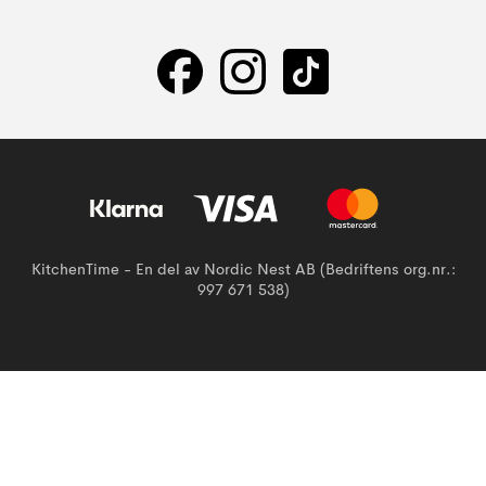
KitchenTime - En del av Nordic Nest AB (Bedriftens org.nr.:
997 671 538)