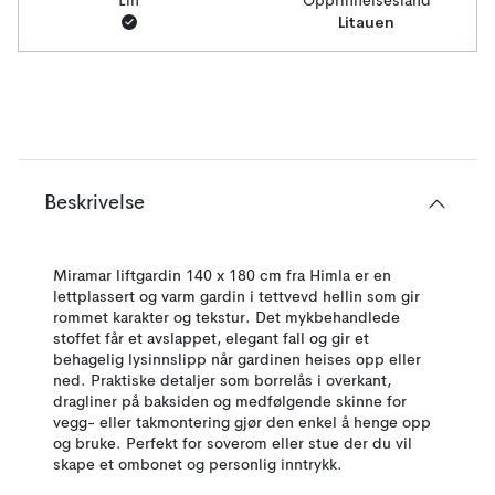
Lin
Opprinnelsesland
Litauen
Beskrivelse
Miramar liftgardin 140 x 180 cm fra Himla er en
lettplassert og varm gardin i tettvevd hellin som gir
rommet karakter og tekstur. Det mykbehandlede
stoffet får et avslappet, elegant fall og gir et
behagelig lysinnslipp når gardinen heises opp eller
ned. Praktiske detaljer som borrelås i overkant,
dragliner på baksiden og medfølgende skinne for
vegg- eller takmontering gjør den enkel å henge opp
og bruke. Perfekt for soverom eller stue der du vil
skape et ombonet og personlig inntrykk.