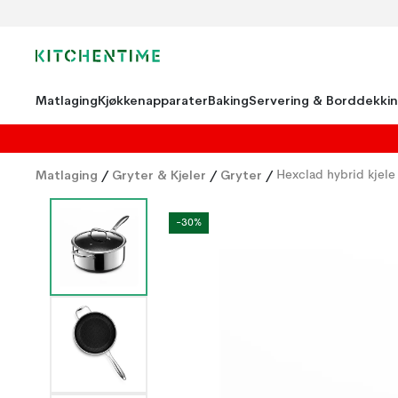
Matlaging
Kjøkkenapparater
Baking
Servering & Borddekki
Matlaging
/
Gryter & Kjeler
/
Gryter
/
Hexclad hybrid kjele
-30%