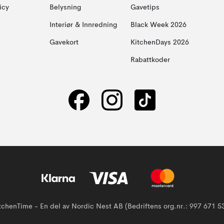
icy
Belysning
Gavetips
Interiør & Innredning
Black Week 2026
Gavekort
KitchenDays 2026
Rabattkoder
tchenTime - En del av Nordic Nest AB (Bedriftens org.nr.: 997 671 5