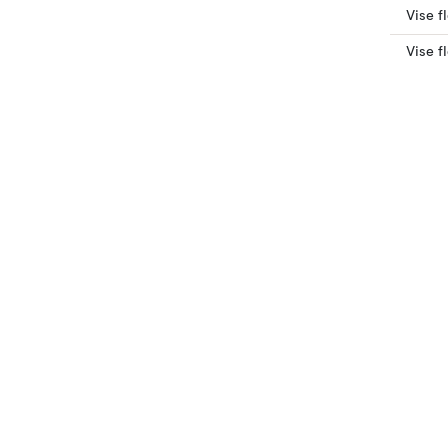
Vise f
Vise f