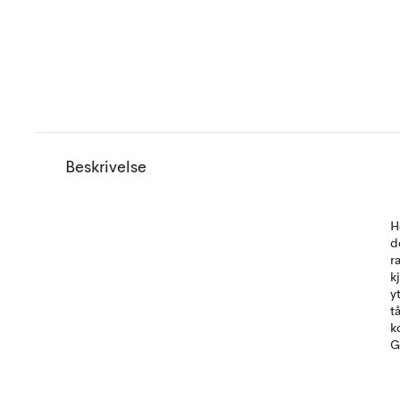
Beskrivelse
H
d
r
k
y
t
k
G