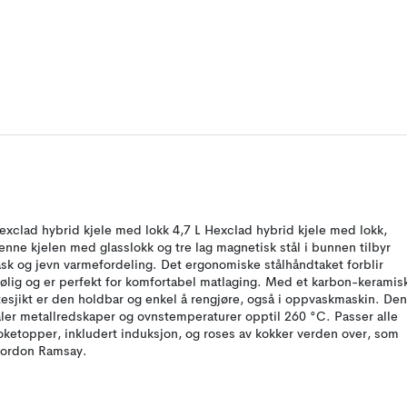
exclad hybrid kjele med lokk 4,7 L Hexclad hybrid kjele med lokk,
enne kjelen med glasslokk og tre lag magnetisk stål i bunnen tilbyr
ask og jevn varmefordeling. Det ergonomiske stålhåndtaket forblir
jølig og er perfekt for komfortabel matlaging. Med et karbon-keramis
tesjikt er den holdbar og enkel å rengjøre, også i oppvaskmaskin. Den
åler metallredskaper og ovnstemperaturer opptil 260 °C. Passer alle
oketopper, inkludert induksjon, og roses av kokker verden over, som
ordon Ramsay.