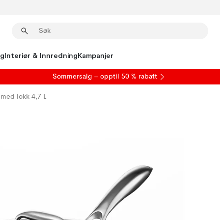
ng
Interiør & Innredning
Kampanjer
S
ommersalg
– opptil 50 % rabatt
 med lokk 4,7 L