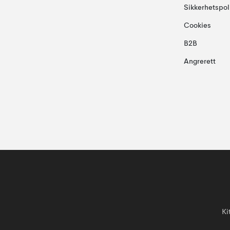
Sikkerhetspol
Cookies
B2B
Angrerett
Ki