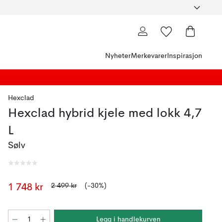
Nyheter
Merkevarer
Inspirasjon
Hexclad
Hexclad hybrid kjele med lokk 4,7
L
Sølv
2 499 kr
(-30%)
1 748 kr
Legg i handlekurven