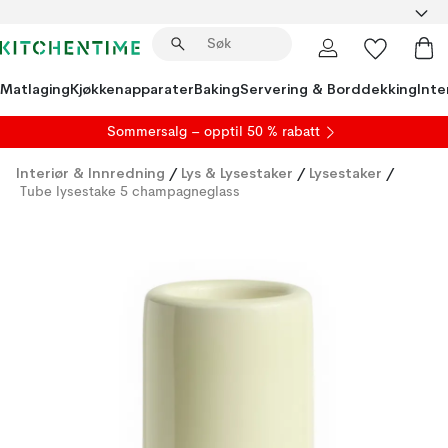
Matlaging
Kjøkkenapparater
Baking
Servering & Borddekking
Inte
S
ommersalg
– opptil 50 % rabatt
Interiør & Innredning
/
Lys & Lysestaker
/
Lysestaker
/
Tube lysestake 5 champagneglass