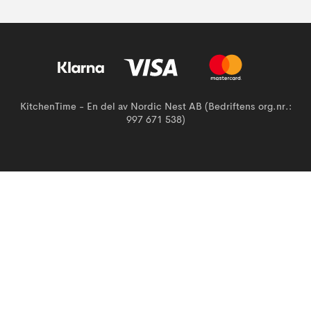
KitchenTime - En del av Nordic Nest AB (Bedriftens org.nr.:
997 671 538)