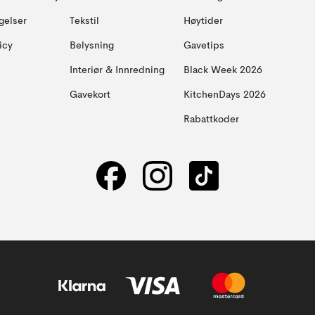
gelser
Tekstil
Høytider
icy
Belysning
Gavetips
Interiør & Innredning
Black Week 2026
Gavekort
KitchenDays 2026
Rabattkoder