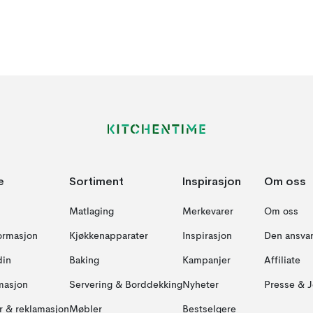
e
Sortiment
Inspirasjon
Om oss
Matlaging
Merkevarer
Om oss
formasjon
Kjøkkenapparater
Inspirasjon
Den ansvar
din
Baking
Kampanjer
Affiliate
masjon
Servering & Borddekking
Nyheter
Presse & J
ur & reklamasjon
Møbler
Bestselgere