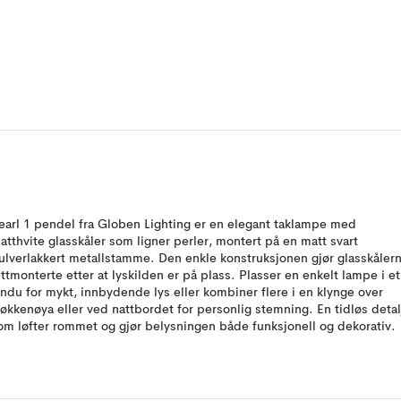
earl 1 pendel fra Globen Lighting er en elegant taklampe med
atthvite glasskåler som ligner perler, montert på en matt svart
ulverlakkert metallstamme. Den enkle konstruksjonen gjør glasskåler
ettmonterte etter at lyskilden er på plass. Plasser en enkelt lampe i et
indu for mykt, innbydende lys eller kombiner flere i en klynge over
jøkkenøya eller ved nattbordet for personlig stemning. En tidløs detal
om løfter rommet og gjør belysningen både funksjonell og dekorativ.