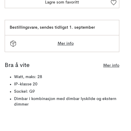
Lagre som favoritt
Bestillingsvare
,
sendes tidligst 1. september
Mer info
Bra å vite
Mer info
Watt, maks: 28
IP-klasse 20
Sockel: G9
Dimbar i kombinasjon med dimbar lyskilde og ekstern
dimmer