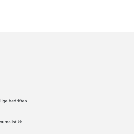
lige bedriften
ournalistikk