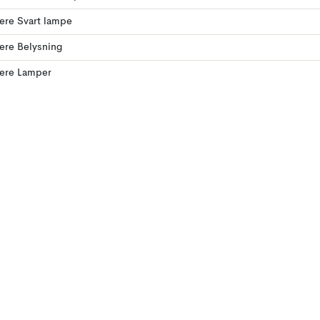
lere Svart lampe
lere Belysning
lere Lamper