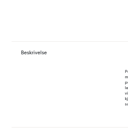
Beskrivelse
P
m
p
l
v
k
s