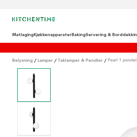
Matlaging
Kjøkkenapparater
Baking
Servering & Borddekki
Belysning
/
Lamper
/
Taklamper & Pendler
/
Pearl 1 pendel