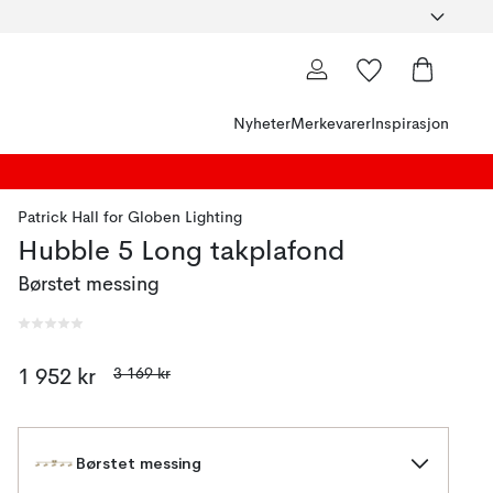
Nyheter
Merkevarer
Inspirasjon
Patrick Hall
for
Globen Lighting
Hubble 5 Long takplafond
Børstet messing
3 169 kr
1 952 kr
Børstet messing