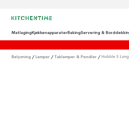
Matlaging
Kjøkkenapparater
Baking
Servering & Borddekki
Belysning
/
Lamper
/
Taklamper & Pendler
/
Hubble 5 Long