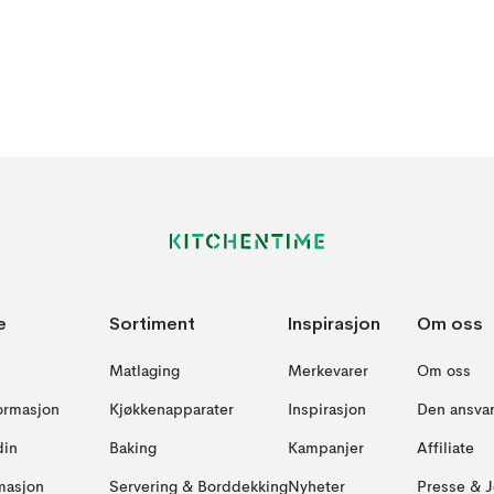
e
Sortiment
Inspirasjon
Om oss
Matlaging
Merkevarer
Om oss
formasjon
Kjøkkenapparater
Inspirasjon
Den ansvar
din
Baking
Kampanjer
Affiliate
masjon
Servering & Borddekking
Nyheter
Presse & J