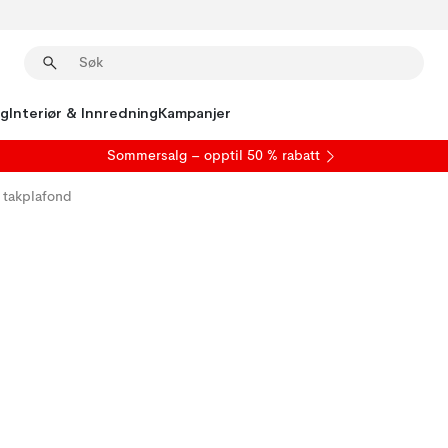
ng
Interiør & Innredning
Kampanjer
S
ommersalg
– opptil 50 % rabatt
 takplafond