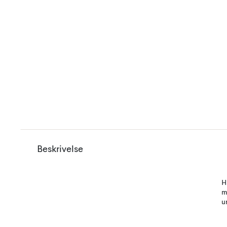
Beskrivelse
H
m
u