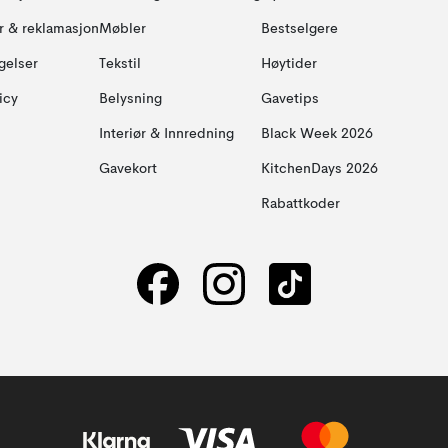
ur & reklamasjon
Møbler
Bestselgere
gelser
Tekstil
Høytider
icy
Belysning
Gavetips
Interiør & Innredning
Black Week 2026
Gavekort
KitchenDays 2026
Rabattkoder