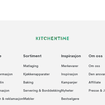
e
Sortiment
Inspirasjon
Om oss
Matlaging
Merkevarer
Om oss
formasjon
Kjøkkenapparater
Inspirasjon
Den ansvar
din
Baking
Kampanjer
Affiliate
masjon
Servering & Borddekking
Nyheter
Presse & J
ur & reklamasjon
Møbler
Bestselgere