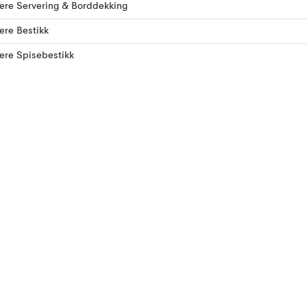
lere Servering & Borddekking
lere Bestikk
lere Spisebestikk