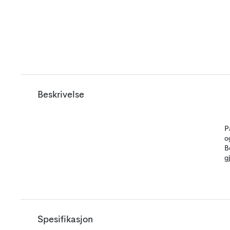
Beskrivelse
P
o
B
g
Spesifikasjon