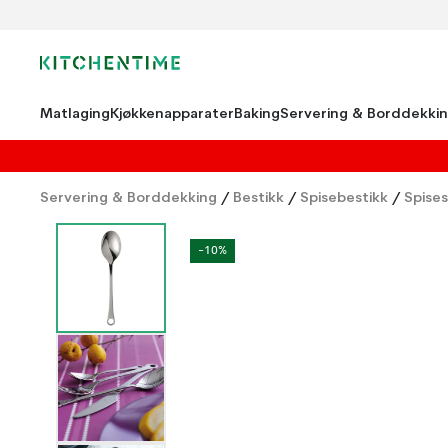
Matlaging
Kjøkkenapparater
Baking
Servering & Borddekki
Servering & Borddekking
/
Bestikk
/
Spisebestikk
/
Spises
-10%