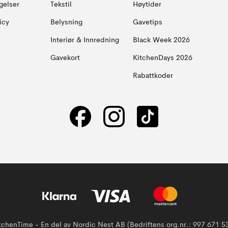
gelser
Tekstil
Høytider
icy
Belysning
Gavetips
Interiør & Innredning
Black Week 2026
Gavekort
KitchenDays 2026
Rabattkoder
tchenTime - En del av Nordic Nest AB (Bedriftens org.nr.: 997 671 5