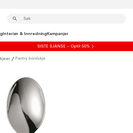
ng
Interiør & Innredning
Kampanjer
SISTE SJANSE – Optil 50%
kjeer
/
Pantry bordskje