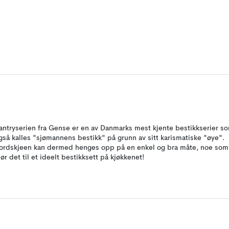
antryserien fra Gense er en av Danmarks mest kjente bestikkserier s
gså kalles "sjømannens bestikk" på grunn av sitt karismatiske "øye".
ordskjeen kan dermed henges opp på en enkel og bra måte, noe som
jør det til et ideelt bestikksett på kjøkkenet!