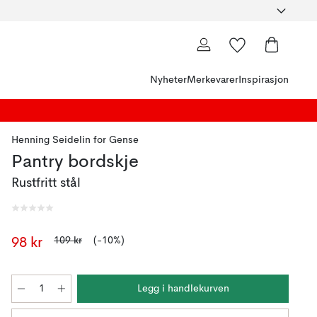
Nyheter
Merkevarer
Inspirasjon
Henning Seidelin
for
Gense
Pantry bordskje
Rustfritt stål
109 kr
(-10%)
98 kr
Legg i handlekurven