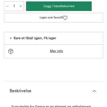
Legg i handlekurven
Lagre som favoritt
Bare et fåtall igjen
,
På lager
Mer info
Beskrivelse
Fuga teskje fra Gense er en elegant og velbalansert