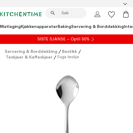
Matlaging
Kjøkkenapparater
Baking
Servering & Borddekking
Inte
SISTE SJANSE – Optil 50%
Servering & Borddekking
/
Bestikk
/
Teskjeer & Kaffeskjeer
/
Fuga teskje