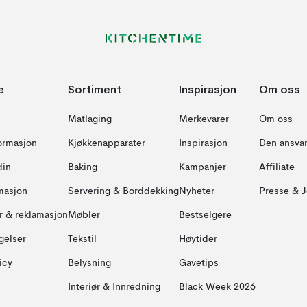
e
Sortiment
Inspirasjon
Om oss
Matlaging
Merkevarer
Om oss
formasjon
Kjøkkenapparater
Inspirasjon
Den ansvar
din
Baking
Kampanjer
Affiliate
masjon
Servering & Borddekking
Nyheter
Presse & J
ur & reklamasjon
Møbler
Bestselgere
gelser
Tekstil
Høytider
icy
Belysning
Gavetips
Interiør & Innredning
Black Week 2026