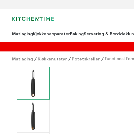
Matlaging
Kjøkkenapparater
Baking
Servering & Borddekki
Matlaging
/
Kjøkkenutstyr
/
Potetskreller
/
Functional Form