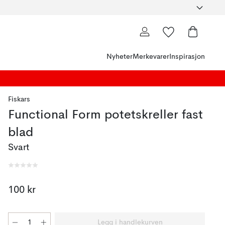
Nyheter
Merkevarer
Inspirasjon
Fiskars
Functional Form potetskreller fast
blad
Svart
100 kr
Legg i handlekurven