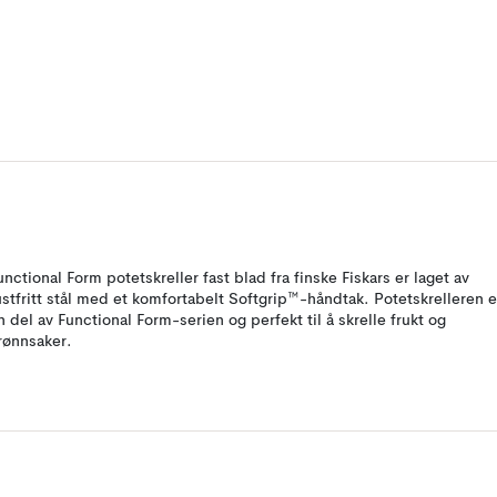
unctional Form potetskreller fast blad fra finske Fiskars er laget av
ustfritt stål med et komfortabelt Softgrip™-håndtak. Potetskrelleren e
n del av Functional Form-serien og perfekt til å skrelle frukt og
rønnsaker.