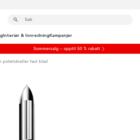
ng
Interiør & Innredning
Kampanjer
S
ommersalg
– opptil 50 % rabatt
 potetskreller fast blad