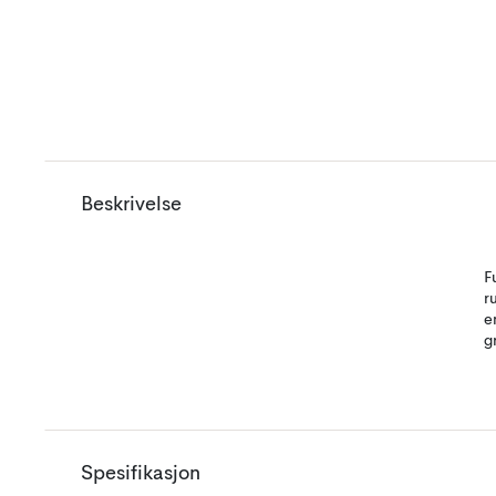
Beskrivelse
F
r
e
g
Spesifikasjon