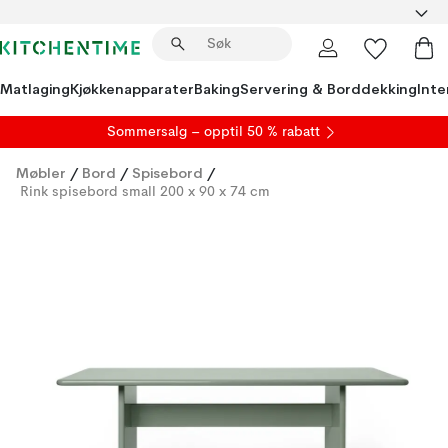
Matlaging
Kjøkkenapparater
Baking
Servering & Borddekking
Inte
S
ommersalg
– opptil 50 % rabatt
Møbler
/
Bord
/
Spisebord
/
Rink spisebord small 200 x 90 x 74 cm