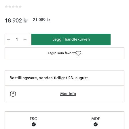
21 089 kr
18 902 kr
Legg i handlekurven
Lagre som favoritt
Bestillingsvare
,
sendes tidligst 23. august
Mer info
FSC
MDF