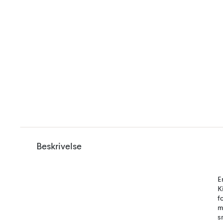
Beskrivelse
E
K
f
m
s