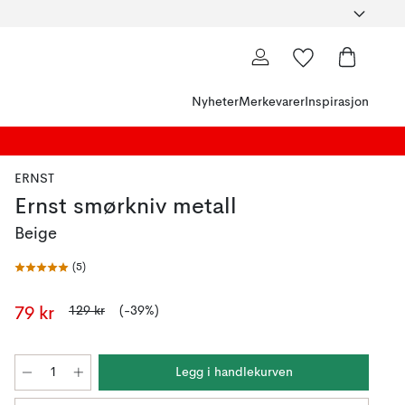
Nyheter
Merkevarer
Inspirasjon
ERNST
Ernst smørkniv metall
Beige
(
5
)
129 kr
(-39%)
79 kr
Legg i handlekurven