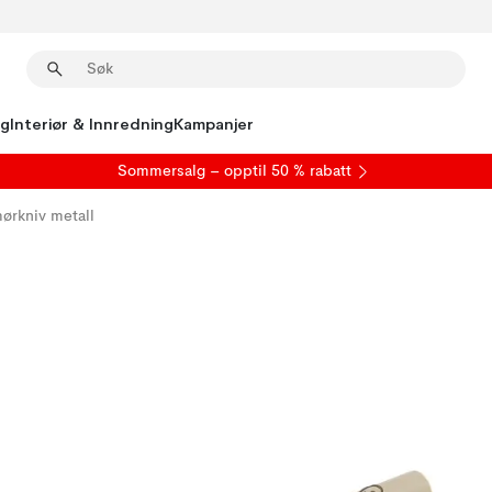
ng
Interiør & Innredning
Kampanjer
S
ommersalg
– opptil 50 % rabatt
ørkniv metall