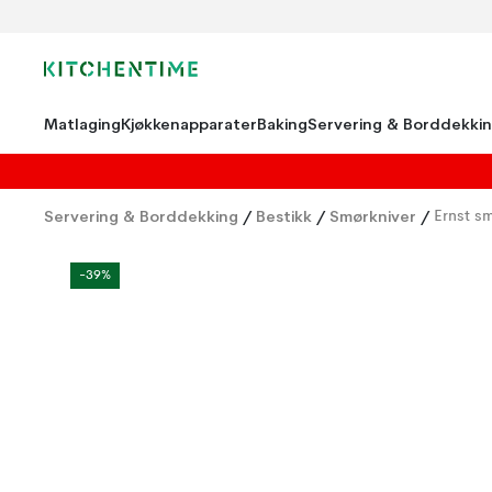
Matlaging
Kjøkkenapparater
Baking
Servering & Borddekki
Servering & Borddekking
/
Bestikk
/
Smørkniver
/
Ernst sm
-39%