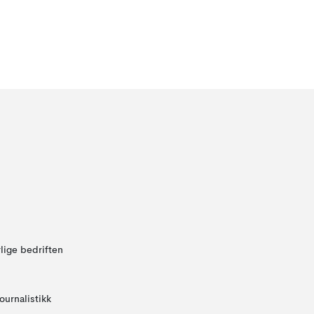
lige bedriften
ournalistikk