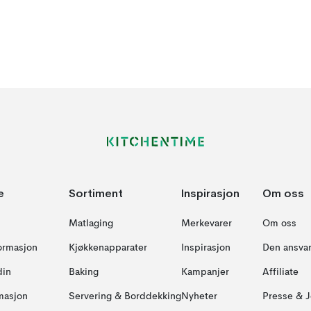
e
Sortiment
Inspirasjon
Om oss
Matlaging
Merkevarer
Om oss
formasjon
Kjøkkenapparater
Inspirasjon
Den ansvar
din
Baking
Kampanjer
Affiliate
masjon
Servering & Borddekking
Nyheter
Presse & J