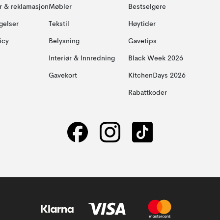
ur & reklamasjon
Møbler
Bestselgere
gelser
Tekstil
Høytider
icy
Belysning
Gavetips
Interiør & Innredning
Black Week 2026
Gavekort
KitchenDays 2026
Rabattkoder