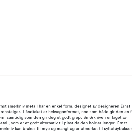
rnst smørkniv metall har en enkel form, designet av designeren Ernst
irchsteiger. Håndtaket er heksagonformet, noe som både gir den en f
orm samtidig som den gir deg et godt grep. Smørkniven er laget av
etall, som er et godt alternativ til plast da den holder lenger. Ernst
mørkniv kan brukes til mye og mangt og er utmerket til syltetøybokse