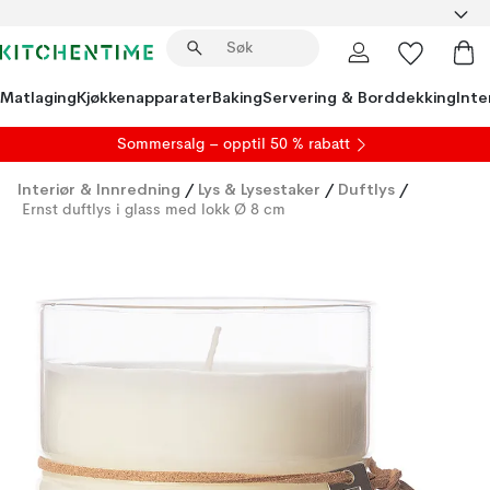
Matlaging
Kjøkkenapparater
Baking
Servering & Borddekking
Inte
S
ommersalg
– opptil 50 % rabatt
Interiør & Innredning
/
Lys & Lysestaker
/
Duftlys
/
Ernst duftlys i glass med lokk Ø 8 cm