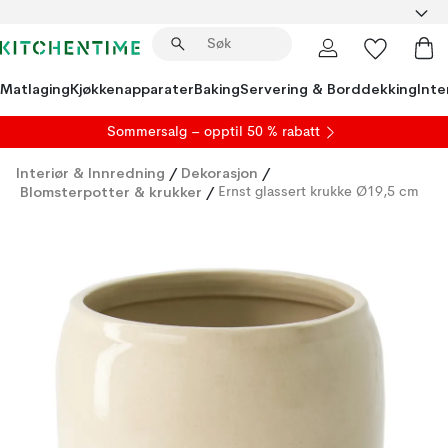
Matlaging
Kjøkkenapparater
Baking
Servering & Borddekking
Inte
S
ommersalg
– opptil 50 % rabatt
Interiør & Innredning
/
Dekorasjon
/
Blomsterpotter & krukker
/
Ernst glassert krukke Ø19,5 cm