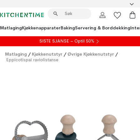
Matlaging
Kjøkkenapparater
Baking
Servering & Borddekking
Inte
SISTE SJANSE – Optil 50%
Matlaging
/
Kjøkkenutstyr
/
Øvrige Kjøkkenutstyr
/
Eppicotispai raviolistanse