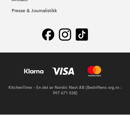
Affiliate
Presse & Journalistikk
KitchenTime - En del av Nordic Nest AB (Bedriftens org.nr.:
997 671 538)