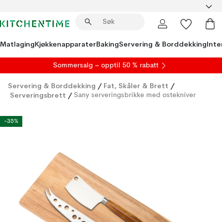
Matlaging
Kjøkkenapparater
Baking
Servering & Borddekking
Inte
S
ommersalg
– opptil 50 % rabatt
Servering & Borddekking
/
Fat, Skåler & Brett
/
Serveringsbrett
/
Sany serveringsbrikke med ostekniver
-35%