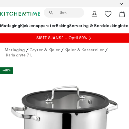
Matlaging
Kjøkkenapparater
Baking
Servering & Borddekking
Inte
SISTE SJANSE – Optil 50%
Matlaging
/
Gryter & Kjeler
/
Kjeler & Kasseroller
/
Karla gryte 7 L
-40%