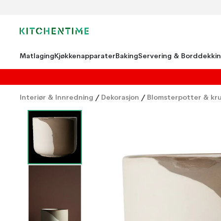
Matlaging
Kjøkkenapparater
Baking
Servering & Borddekki
Interiør & Innredning
/
Dekorasjon
/
Blomsterpotter & kr