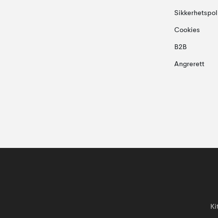
Sikkerhetspol
Cookies
B2B
Angrerett
Ki