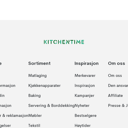
e
Sortiment
Inspirasjon
Om oss
Matlaging
Merkevarer
Om oss
formasjon
Kjøkkenapparater
Inspirasjon
Den ansvar
din
Baking
Kampanjer
Affiliate
masjon
Servering & Borddekking
Nyheter
Presse & J
ur & reklamasjon
Møbler
Bestselgere
gelser
Tekstil
Høytider