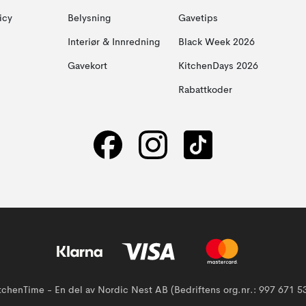
icy
Belysning
Gavetips
Interiør & Innredning
Black Week 2026
Gavekort
KitchenDays 2026
Rabattkoder
tchenTime - En del av Nordic Nest AB (Bedriftens org.nr.: 997 671 5