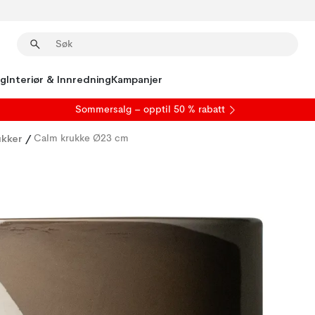
ng
Interiør & Innredning
Kampanjer
S
ommersalg
– opptil 50 % rabatt
ukker
/
Calm krukke Ø23 cm