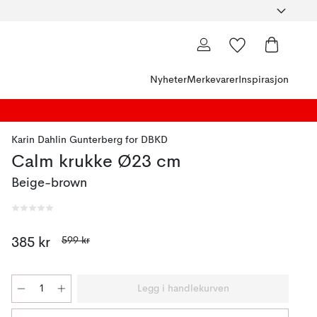
Nyheter
Merkevarer
Inspirasjon
Karin Dahlin Gunterberg
for
DBKD
Calm krukke Ø23 cm
Beige-brown
599 kr
385 kr
Legg i handlekurven