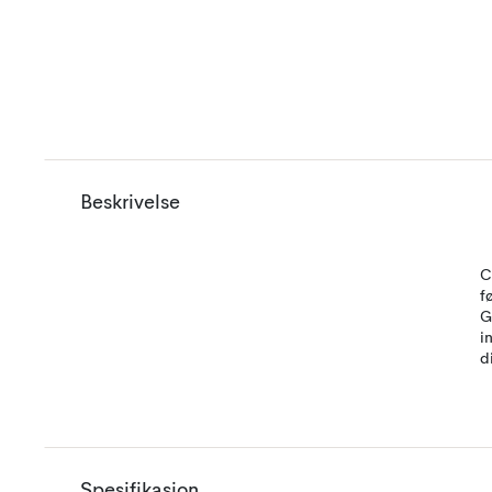
Beskrivelse
C
f
G
i
d
Spesifikasjon