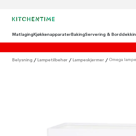
Matlaging
Kjøkkenapparater
Baking
Servering & Borddekki
Belysning
/
Lampetilbehør
/
Lampeskjermer
/
Omega lampes