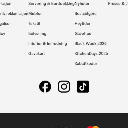
masjon
Servering & Borddekking
Nyheter
Presse & J
ur & reklamasjon
Møbler
Bestselgere
gelser
Tekstil
Høytider
icy
Belysning
Gavetips
Interiør & Innredning
Black Week 2026
Gavekort
KitchenDays 2026
Rabattkoder