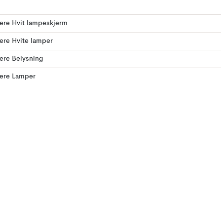
lere Hvit lampeskjerm
lere Hvite lamper
lere Belysning
lere Lamper