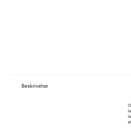
Beskrivelse
O
l
l
e