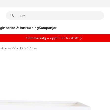
ng
Interiør & Innredning
Kampanjer
S
ommersalg
– opptil 50 % rabatt
kjerm 27 x 12 x 17 cm