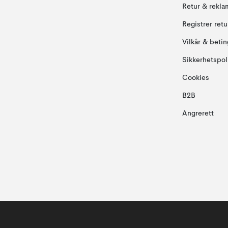
Retur & rekla
Registrer ret
Vilkår & betin
Sikkerhetspol
Cookies
B2B
Angrerett