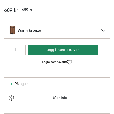
680 kr
609 kr
Warm bronze
Legg i handlekurven
Lagre som favoritt
På lager
Mer info