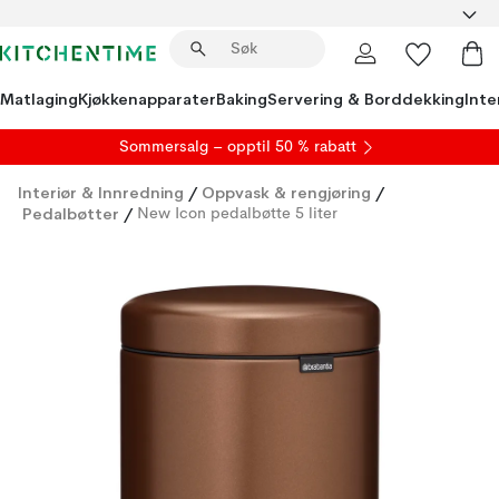
Matlaging
Kjøkkenapparater
Baking
Servering & Borddekking
Inte
S
ommersalg
– opptil 50 % rabatt
Interiør & Innredning
/
Oppvask & rengjøring
/
Pedalbøtter
/
New Icon pedalbøtte 5 liter