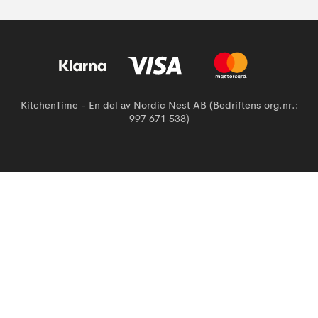
KitchenTime - En del av Nordic Nest AB (Bedriftens org.nr.:
997 671 538)