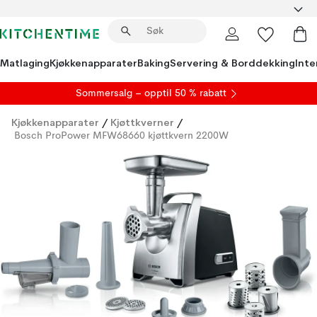
Matlaging
Kjøkkenapparater
Baking
Servering & Borddekking
Inte
S
ommersalg
– opptil 50 % rabatt
Kjøkkenapparater
/
Kjøttkverner
/
Bosch ProPower MFW68660 kjøttkvern 2200W