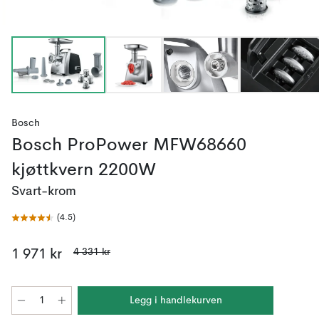
Bosch
Bosch ProPower MFW68660
kjøttkvern 2200W
Svart-krom
(
4.5
)
4 331 kr
1 971 kr
Legg i handlekurven