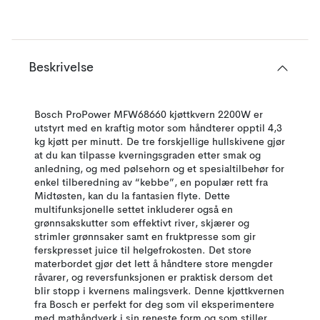
Beskrivelse
Bosch ProPower MFW68660 kjøttkvern 2200W er
utstyrt med en kraftig motor som håndterer opptil 4,3
kg kjøtt per minutt. De tre forskjellige hullskivene gjør
at du kan tilpasse kverningsgraden etter smak og
anledning, og med pølsehorn og et spesialtilbehør for
enkel tilberedning av “kebbe”, en populær rett fra
Midtøsten, kan du la fantasien flyte. Dette
multifunksjonelle settet inkluderer også en
grønnsakskutter som effektivt river, skjærer og
strimler grønnsaker samt en fruktpresse som gir
ferskpresset juice til helgefrokosten. Det store
materbordet gjør det lett å håndtere store mengder
råvarer, og reversfunksjonen er praktisk dersom det
blir stopp i kvernens malingsverk. Denne kjøttkvernen
fra Bosch er perfekt for deg som vil eksperimentere
med mathåndverk i sin reneste form og som stiller