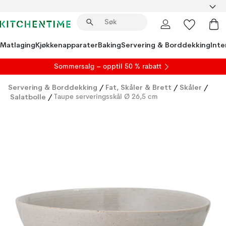
Matlaging
Kjøkkenapparater
Baking
Servering & Borddekking
Inte
S
ommersalg
– opptil 50 % rabatt
Servering & Borddekking
/
Fat, Skåler & Brett
/
Skåler
/
Salatbolle
/
Taupe serveringsskål Ø 26,5 cm