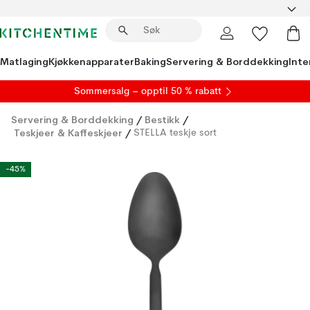
Matlaging
Kjøkkenapparater
Baking
Servering & Borddekking
Inte
S
ommersalg
– opptil 50 % rabatt
Servering & Borddekking
/
Bestikk
/
Teskjeer & Kaffeskjeer
/
STELLA teskje sort
-45%