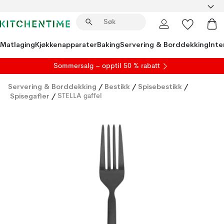
Matlaging
Kjøkkenapparater
Baking
Servering & Borddekking
Inte
S
ommersalg
– opptil 50 % rabatt
Servering & Borddekking
/
Bestikk
/
Spisebestikk
/
Spisegafler
/
STELLA gaffel