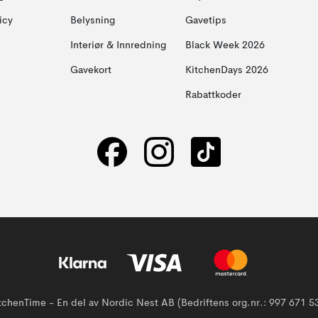
icy
Belysning
Gavetips
Interiør & Innredning
Black Week 2026
Gavekort
KitchenDays 2026
Rabattkoder
tchenTime - En del av Nordic Nest AB (Bedriftens org.nr.: 997 671 5