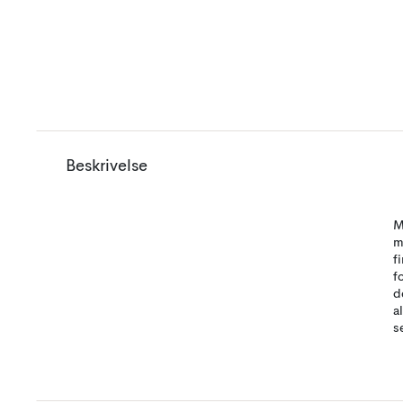
Beskrivelse
M
m
f
f
d
a
s