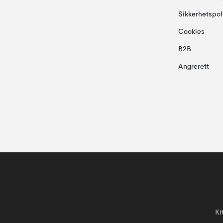
Sikkerhetspol
Cookies
B2B
Angrerett
Ki