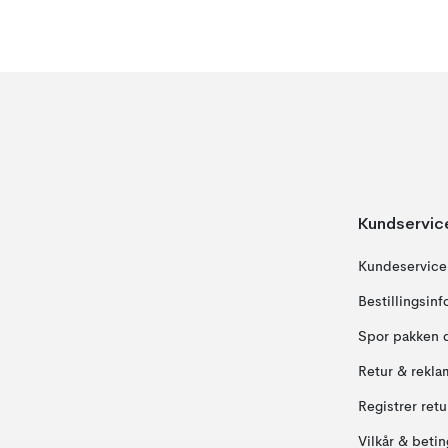
Kundservic
Kundeservice
Bestillingsin
Spor pakken 
Retur & rekla
Registrer ret
Vilkår & betin