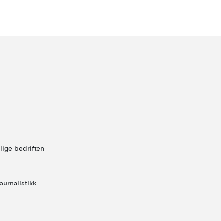
lige bedriften
ournalistikk