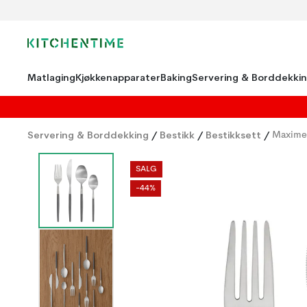
Matlaging
Kjøkkenapparater
Baking
Servering & Borddekki
Servering & Borddekking
/
Bestikk
/
Bestikksett
/
Maxime 
SALG
-44%