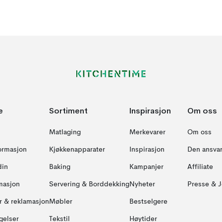
e
Sortiment
Inspirasjon
Om oss
Matlaging
Merkevarer
Om oss
formasjon
Kjøkkenapparater
Inspirasjon
Den ansvar
din
Baking
Kampanjer
Affiliate
masjon
Servering & Borddekking
Nyheter
Presse & J
ur & reklamasjon
Møbler
Bestselgere
gelser
Tekstil
Høytider