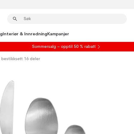
ng
Interiør & Innredning
Kampanjer
S
ommersalg
– opptil 50 % rabatt
bestikksett 16 deler