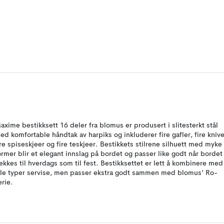
axime bestikksett 16 deler fra blomus er produsert i slitesterkt stål
ed komfortable håndtak av harpiks og inkluderer fire gafler, fire knive
ire spiseskjeer og fire teskjeer. Bestikkets stilrene silhuett med myke
ormer blir et elegant innslag på bordet og passer like godt når bordet
ekkes til hverdags som til fest. Bestikksettet er lett å kombinere med
lle typer servise, men passer ekstra godt sammen med blomus' Ro-
erie.