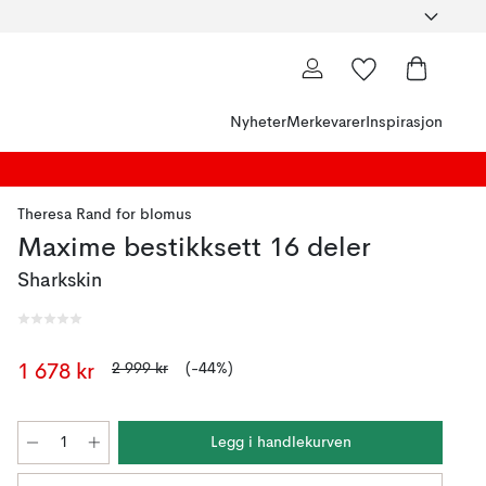
Nyheter
Merkevarer
Inspirasjon
Theresa Rand
for
blomus
Maxime bestikksett 16 deler
Sharkskin
2 999 kr
(-44%)
1 678 kr
Legg i handlekurven