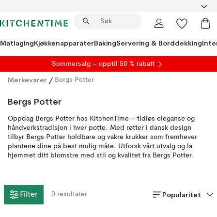
Matlaging
Kjøkkenapparater
Baking
Servering & Borddekking
Inte
S
ommersalg
– opptil 50 % rabatt
Merkevarer
/
Bergs Potter
Bergs Potter
Oppdag Bergs Potter hos KitchenTime – tidløs eleganse og
håndverkstradisjon i hver potte. Med røtter i dansk design
tilbyr Bergs Potter holdbare og vakre krukker som fremhever
plantene dine på best mulig måte. Utforsk vårt utvalg og la
hjemmet ditt blomstre med stil og kvalitet fra Bergs Potter.
Popularitet
Filter
0
resultater