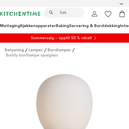
Matlaging
Kjøkkenapparater
Baking
Servering & Borddekking
Inte
S
ommersalg
– opptil 50 % rabatt
Belysning
/
Lamper
/
Bordlamper
/
Buddy bordlampe opalglass