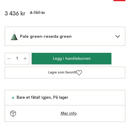
4 759 kr
3 436 kr
Pale green-reseda green
Legg i handlekurven
Lagre som favoritt
Bare et fåtall igjen
,
På lager
Mer info