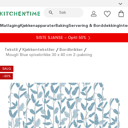
Matlaging
Kjøkkenapparater
Baking
Servering & Borddekking
Inte
SISTE SJANSE – Optil 50%
Tekstil
/
Kjøkkentekstiler
/
Bordbrikker
/
Mougli Blue spisebrikke 30 x 40 cm 2-pakning
SALG
-30%