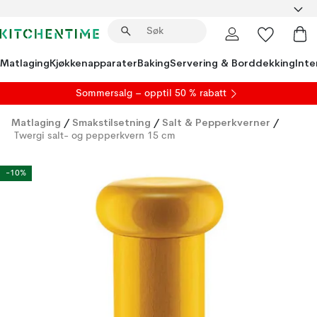
Matlaging
Kjøkkenapparater
Baking
Servering & Borddekking
Inte
S
ommersalg
– opptil 50 % rabatt
Matlaging
/
Smakstilsetning
/
Salt & Pepperkverner
/
Twergi salt- og pepperkvern 15 cm
-10%