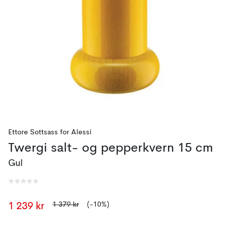
Ettore Sottsass
for
Alessi
Twergi salt- og pepperkvern 15 cm
Gul
1 379 kr
(-10%)
1 239 kr