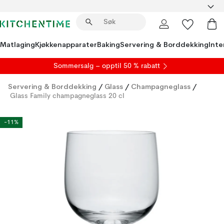
Matlaging
Kjøkkenapparater
Baking
Servering & Borddekking
Inte
S
ommersalg
– opptil 50 % rabatt
Servering & Borddekking
/
Glass
/
Champagneglass
/
Glass Family champagneglass 20 cl
-11%