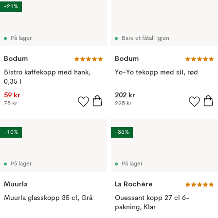
-21%
På lager
Bare et fåtall igjen
Bodum
Bodum
Bistro kaffekopp med hank,
Yo-Yo tekopp med sil, rød
0,35 l
59 kr
202 kr
75 kr
225 kr
-10%
-35%
På lager
På lager
Muurla
La Rochère
Muurla glasskopp 35 cl, Grå
Ouessant kopp 27 cl 6-
pakning, Klar