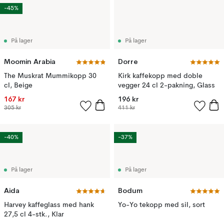
-45%
På lager
På lager
Moomin Arabia
Dorre
The Muskrat Mummikopp 30
Kirk kaffekopp med doble
cl, Beige
vegger 24 cl 2-pakning, Glass
167 kr
196 kr
305 kr
411 kr
-40%
-37%
På lager
På lager
Aida
Bodum
Harvey kaffeglass med hank
Yo-Yo tekopp med sil, sort
27,5 cl 4-stk., Klar