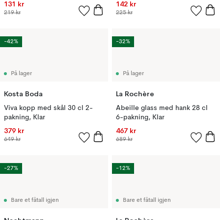
131 kr
142 kr
219 kr
225 kr
-42%
-32%
På lager
På lager
Kosta Boda
La Rochère
Viva kopp med skål 30 cl 2-
Abeille glass med hank 28 cl
pakning, Klar
6-pakning, Klar
379 kr
467 kr
649 kr
689 kr
-27%
-12%
Bare et fåtall igjen
Bare et fåtall igjen