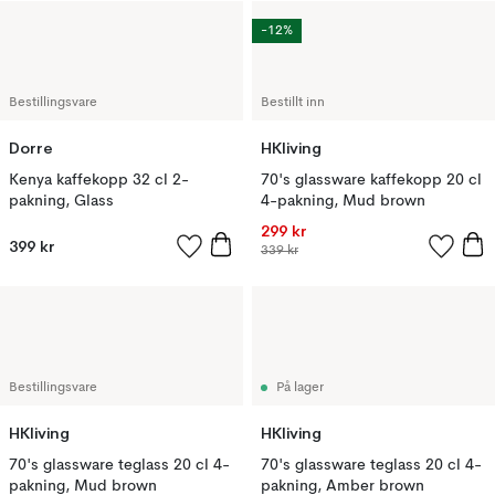
-12%
Bestillingsvare
Bestillt inn
Dorre
HKliving
Kenya kaffekopp 32 cl 2-
70's glassware kaffekopp 20 cl
pakning, Glass
4-pakning, Mud brown
299 kr
399 kr
339 kr
Bestillingsvare
På lager
HKliving
HKliving
70's glassware teglass 20 cl 4-
70's glassware teglass 20 cl 4-
pakning, Mud brown
pakning, Amber brown