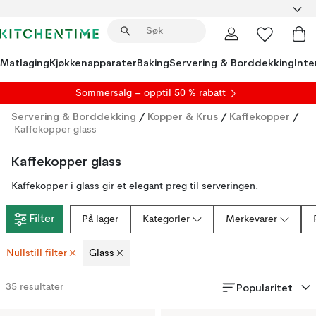
Matlaging
Kjøkkenapparater
Baking
Servering & Borddekking
Inte
S
ommersalg
– opptil 50 % rabatt
Servering & Borddekking
/
Kopper & Krus
/
Kaffekopper
/
Kaffekopper glass
Kaffekopper glass
Kaffekopper i glass gir et elegant preg til serveringen.
Filter
På lager
Kategorier
Merkevarer
Nullstill filter
Glass
Popularitet
35
resultater