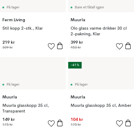
På lager
Bare et fåtall igjen
Ferm Living
Muurla
Stil kopp 2-stk., Klar
Olo glass varme drikker 30 cl
2-pakning, Klar
219 kr
399 kr
309 kr
453 kr
-41%
På lager
På lager
Muurla
Muurla
Muurla glasskopp 35 cl,
Muurla glasskopp 35 cl, Amber
Transparent
149 kr
104 kr
175 kr
175 kr