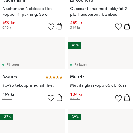
Nachtmann
La Rochère
Nachtmann Noblesse Hot
Ouessant krus med lokk/fat 2-
kopper 4-pakning, 35 cl
pk, Transparent-bambus
699 kr
459 kr
959 kr
519 kr
-41%
På lager
På lager
Bodum
Muurla
Yo-Yo tekopp med sil, hvit
Muurla glasskopp 35 cl, Rosa
199 kr
104 kr
225 kr
175 kr
-37%
-39%