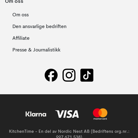
Om oss
Om oss
Den ansvarlige bedriften
Affiliate
Presse & Journalistikk
KitchenTime - En del av Nordic Nest AB (Bedriftens org.nr.:
997 671 538)