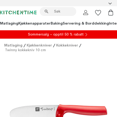
Matlaging
Kjøkkenapparater
Baking
Servering & Borddekking
Inte
S
ommersalg
– opptil 50 % rabatt
Matlaging
/
Kjøkkenkniver
/
Kokkekniver
/
Twinny kokkekniv 10 cm