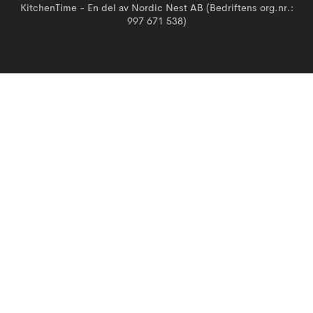
KitchenTime - En del av Nordic Nest AB (Bedriftens org.nr.:
997 671 538)