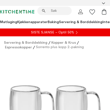
Matlaging
Kjøkkenapparater
Baking
Servering & Borddekking
Inte
SISTE SJANSE – Optil 50%
Servering & Borddekking
/
Kopper & Krus
/
Espressokopper
/
Sorrento plus kopp 2-pakning